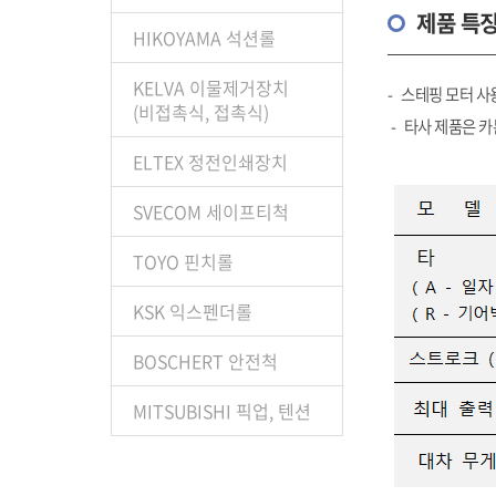
제품 특
HIKOYAMA 석션롤
KELVA 이물제거장치
- 스테핑 모터 
(비접촉식, 접촉식)
- 타사 제품은 
ELTEX 정전인쇄장치
SVECOM 세이프티척
TOYO 핀치롤
KSK 익스펜더롤
BOSCHERT 안전척
MITSUBISHI 픽업, 텐션