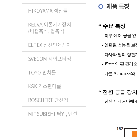
제품 특징
HIKOYAMA 석션롤
KELVA 이물제거장치
* 주요 특징
(비접촉식, 접촉식)
- 외부 에어 공급 
ELTEX 정전인쇄장치
- 일관된 성능을 보
- 타사와 달리 정전
SVECOM 세이프티척
- 15mm의 핀 간격
TOYO 핀치롤
- 다른 AC ioniz
KSK 익스펜더롤
* 전원 공급 장
BOSCHERT 안전척
- 정전기 제거바에 4
MITSUBISHI 픽업, 텐션