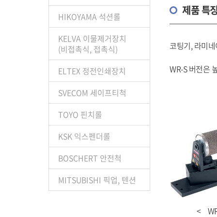
제품 특
HIKOYAMA 석션롤
KELVA 이물제거장치
코팅기, 라미네
(비접촉식, 접촉식)
WR-S 버전은
ELTEX 정전인쇄장치
SVECOM 세이프티척
TOYO 핀치롤
KSK 익스펜더롤
BOSCHERT 안전척
MITSUBISHI 픽업, 텐션
< WR.50 /