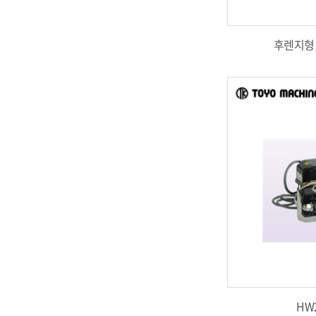
후렌지형 
HW2 