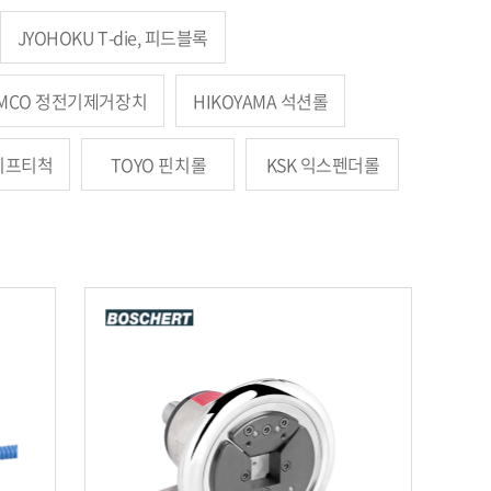
JYOHOKU T-die, 피드블록
IMCO 정전기제거장치
HIKOYAMA 석션롤
세이프티척
TOYO 핀치롤
KSK 익스펜더롤