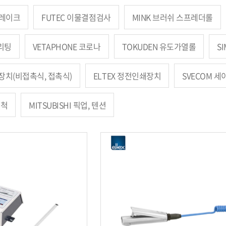
 브레이크
FUTEC 이물결점검사
MINK 브러쉬 스프레더롤
슬리팅
VETAPHONE 코로나
TOKUDEN 유도가열롤
S
장치(비접촉식, 접촉식)
ELTEX 정전인쇄장치
SVECOM 
전척
MITSUBISHI 픽업, 텐션